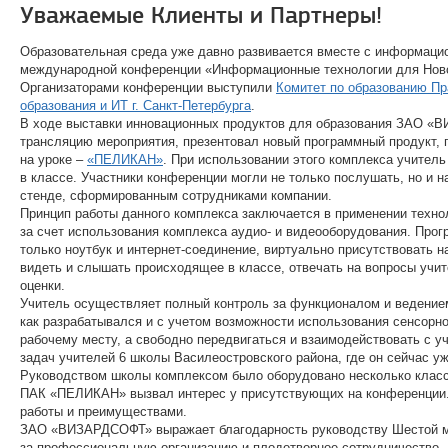
Уважаемые Клиенты и Партнеры!
Образовательная среда уже давно развивается вместе с информацио
международной конференции «Информационные технологии для Новой 
Организаторами конференции выступили
Комитет по образованию Пр
образования и ИТ г. Санкт-Петербурга
.
В ходе выставки инновационных продуктов для образования ЗАО «
трансляцию мероприятия, презентовал новый программный продукт, 
на уроке –
«ПЕЛИКАН»
. При использовании этого комплекса учител
в классе. Участники конференции могли не только послушать, но и 
стенде, сформированным сотрудниками компании.
Принцип работы данного комплекса заключается в применении техно
за счет использования комплекса аудио- и видеооборудования. Прог
только ноутбук и интернет-соединение, виртуально присутствовать н
видеть и слышать происходящее в классе, отвечать на вопросы учит
оценки.
Учитель осуществляет полный контроль за функционалом и ведением
как разрабатывался и с учетом возможности использования сенсорно
рабочему месту, а свободно передвигаться и взаимодействовать с 
задач учителей 6 школы Василеостровского района, где он сейчас у
Руководством школы комплексом было оборудовано несколько класс
ПАК «ПЕЛИКАН» вызвал интерес у присутствующих на конференции. 
работы и преимуществами.
ЗАО «ВИЗАРДСОФТ» выражает благодарность руководству Шестой м
за профессиональную организацию и плодотворное сотрудничество.