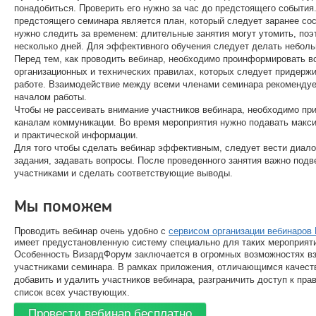
понадобиться. Проверить его нужно за час до предстоящего событи
предстоящего семинара является план, который следует заранее сос
нужно следить за временем: длительные занятия могут утомить, поэ
несколько дней. Для эффективного обучения следует делать небол
Перед тем, как проводить вебинар, необходимо проинформировать вс
организационных и технических правилах, которых следует придерж
работе. Взаимодействие между всеми членами семинара рекомендуе
началом работы.
Чтобы не рассеивать внимание участников вебинара, необходимо при
каналам коммуникации. Во время мероприятия нужно подавать макс
и практической информации.
Для того чтобы сделать вебинар эффективным, следует вести диало
задания, задавать вопросы. После проведенного занятия важно подв
участниками и сделать соответствующие выводы.
Мы поможем
Проводить вебинар очень удобно с
сервисом организации вебинаров
имеет предустановленную систему специально для таких мероприят
Особенность ВизардФорум заключается в огромных возможностях в
участниками семинара. В рамках приложения, отличающимся качест
добавить и удалить участников вебинара, разграничить доступ к прав
список всех участвующих.
Провести вебинар бесплатно