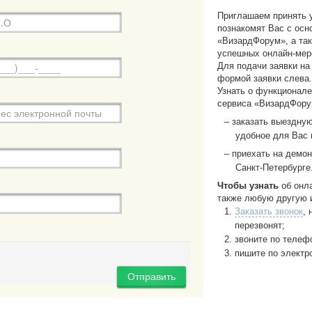
Приглашаем принять у
познакомят Вас с ос
«ВизардФорум», а так
успешных онлайн-мер
Для подачи заявки на
формой заявки слева
Узнать о функционале
сервиса «ВизардФору
заказать выездну
удобное для Вас 
приехать на демо
Санкт-Петербурге
Чтобы узнать
об онла
также любую другую 
Заказать звонок
,
перезвонят;
звоните по телефо
пишите по электр
Отправить