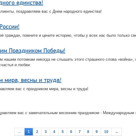
дного единства!
лиенты, поздравляем вас с Днем народного единства!
России!
её граждан, помните и цените историю, чтобы у всех нас было только с
ким Праздником Победы!
 нашим потомкам никогда не слышать этого страшного слова «война», 
счастья и любви.
 мира, весны и труда!
авляем вас с праздником мира, весны и труда!
равляем вас с замечательным весенним праздником - Международным 
←
1
2
3
4
5
6
7
8
9
10
→