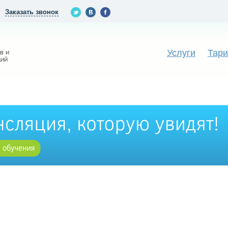
Заказать звонок
Услуги
Тар
в и
ций